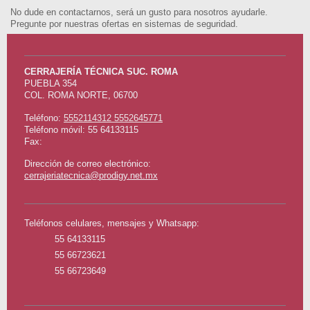
No dude en contactarnos, será un gusto para nosotros ayudarle.
Pregunte por nuestras ofertas en sistemas de seguridad.
CERRAJERÍA TÉCNICA SUC. ROMA
PUEBLA
354
COL. ROMA NORTE
,
06700
Teléfono:
5552114312 5552645771
Teléfono móvil: 55 64133115
Fax:
Dirección de correo electrónico:
cerrajeriatecnica@prodigy.net.mx
Teléfonos celulares, mensajes y Whatsapp:
55 64133115
55 66723621
55 66723649