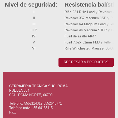
Nivel de seguridad:
Resistencia balístic
I
Rifle 22 LRHV Load y Revolver 38
II
Revolver 357 Magnum JSP y Pisto
III
Revolver A4 Magnum Load y Sub 
III P
Revolver 44 Magnum SJHP y Cara
IV
Fusil de asalto AK47
V
Fusil 7.62x 51mm FMJ y Rifle .30
VI
Rifle Winchester, Mausser 30-06 A
REGRESAR A PRODUCTOS
CERRAJERÍA TÉCNICA SUC. ROMA
PUEBLA
354
COL. ROMA NORTE
,
06700
Teléfono:
5552114312 5552645771
Teléfono móvil: 55 64133115
Fax: