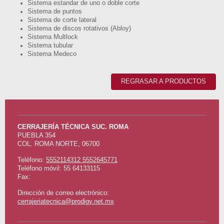
Sistema estandar de uno o doble corte
Sistema de puntos
Sistema de corte lateral
Sistema de discos rotativos (Abloy)
Sistema Multlock
Sistema tubular
Sistema Medeco
REGRASAR A PRODUCTOS
CERRAJERÍA TÉCNICA SUC. ROMA
PUEBLA
354
COL. ROMA NORTE
,
06700
Teléfono:
5552114312 5552645771
Teléfono móvil: 55 64133115
Fax:
Dirección de correo electrónico:
cerrajeriatecnica@prodigy.net.mx