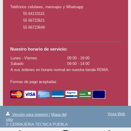
Teléfonos celulares, mensajes y Whatsapp:
55 64133115
55 66723621
55 66723649
Nuestro horario de servicio:
Lunes - Viernes
09:00
-
19:00
Sábado
09:00
-
14:00
A sus órdenes en horario normal en nuestra tienda ROMA.
Formas de pago aceptadas
Vista Web
Versión para imprimir
|
Mapa del
sitio
© CERRAJERIA TECNICA PUEBLA
354 06700 MEXICO D. F. TEL.