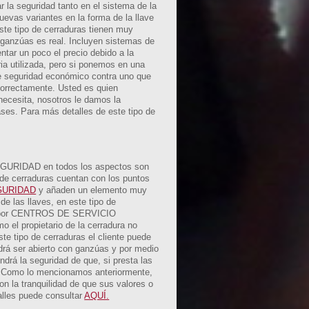
r la seguridad tanto en el sistema de la
vas variantes en la forma de la llave
ste tipo de cerraduras tienen muy
iganzúas es real. Incluyen sistemas de
entar un poco el precio debido a la
ria utilizada, pero si ponemos en una
o de seguridad económico contra uno que
correctamente. Usted es quien
necesita, nosotros le damos la
ses. Para más detalles de este tipo de
EGURIDAD en todos los aspectos son
o de cerraduras cuentan con los puntos
GURIDAD
y añaden un elemento muy
 de las llaves, en este tipo de
hos por CENTROS DE SERVICIO
 el propietario de la cerradura no
ste tipo de cerraduras el cliente puede
drá ser abierto con ganzúas y por medio
ndrá la seguridad de que, si presta las
s. Como lo mencionamos anteriormente,
on la tranquilidad de que sus valores o
alles puede consultar
AQUÍ.