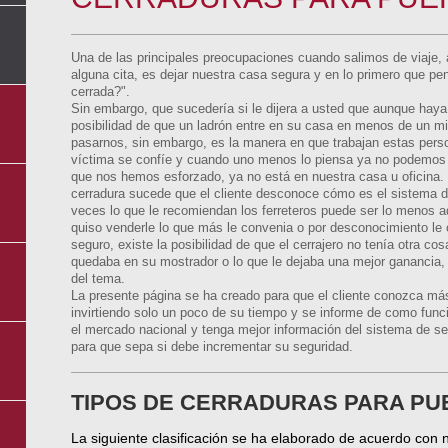
Una de las principales preocupaciones cuando salimos de viaje, al
alguna cita, es dejar nuestra casa segura y en lo primero que p
cerrada?".
Sin embargo, que sucedería si le dijera a usted que aunque haya 
posibilidad de que un ladrón entre en su casa en menos de un m
pasarnos, sin embargo, es la manera en que trabajan estas per
víctima se confíe y cuando uno menos lo piensa ya no podemos r
que nos hemos esforzado, ya no está en nuestra casa u oficina
cerradura sucede que el cliente desconoce cómo es el sistema 
veces lo que le recomiendan los ferreteros puede ser lo menos 
quiso venderle lo que más le convenia o por desconocimiento le 
seguro, existe la posibilidad de que el cerrajero no tenía otra cos
quedaba en su mostrador o lo que le dejaba una mejor ganancia
del tema.
La presente página se ha creado para que el cliente conozca má
invirtiendo solo un poco de su tiempo y se informe de como fun
el mercado nacional y tenga mejor información del sistema de s
para que sepa si debe incrementar su seguridad.
TIPOS DE CERRADURAS PARA PU
La siguiente clasificación se ha elaborado de acuerdo con 