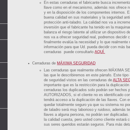
En estas cerraduras el fabricante busca incrementa
llave como en el mecanismo, además nos ofrece nue
y en la disposición de los componentes internos. E
buena calidad en sus materiales y la seguridad ant
protección anti-taladro. La calidad nos va a increm
inversión que el fabricante ha tenido en la maquina
balanza el riesgo latente al utilizar un dispositiv
nos va a ofrecer seguridad real, podremos decidir 
finalmente evalúa la necesidad y lo que realmente 
información para que Ud. pueda decidir con más ba
cerraduras puede consultarlo
AQUÍ.
Cerraduras de
MÁXIMA SEGURIDAD
Las cerraduras que realmente ofrecen MÁXIMA S
las que le describiremos en este párrafo. Este tip
de seguridad vistos en las cerraduras de
ALTA SE
importante que es la restricción para la duplicación
cerraduras los duplicados solo podrán ser hec
AUTORIZADOS, si el cliente no es identificado como
tendrá acceso a la duplicación de las llaves. Con e
quedar totalmente seguro ya que su sistema no po
de taladro será muy laborioso y ruidoso, además te
llaves a alguna persona, no podrán ser duplicada
la calidad cuesta, pero usted como cliente estará c
sus seres queridos estarán seguros. Para más det