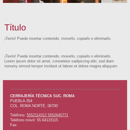
Título
¡Texto! Puede insertar contenido, moverlo, copiarlo o eliminarlo.
¡Texto! Puede insertar contenido, moverlo, copiarlo o eliminarlo.
Lorem ipsum dolor sit amet, consetetur sadipscing elitr, sed diam
nonumy eirmod tempor invidunt ut labore et dolore magna aliquyam.
CERRAJERÍA TÉCNICA SUC. ROMA
PUEBLA
354
COL. ROMA NORTE
,
06700
Teléfono:
5552114312 5552645771
Teléfono móvil: 55 64133115
Fax: