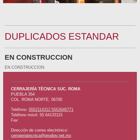
DUPLICADOS ESTANDAR
EN CONSTRUCCION
EN CONSTRUCCION.
CERRAJERÍA TÉCNICA SUC. ROMA
PUEBLA
354
COL. ROMA NORTE
,
06700
Teléfono:
5552114312 5552645771
Teléfono móvil: 55 64133115
Fax:
Dirección de correo electrónico:
cerrajeriatecnica@prodigy.net.mx