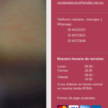
cerrajeriatecnica@prodigy.net.mx
Teléfonos celulares, mensajes y
Whatsapp:
55 64133115
55 66723621
55 66723649
Nuestro horario de servicio:
Lunes -
09:00
-
Viernes
19:00
09:00
-
Sábado
14:00
A sus órdenes en horario normal
en nuestra tienda ROMA.
Formas de pago aceptadas