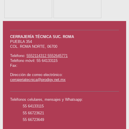
CERRAJERÍA TÉCNICA SUC. ROMA
PUEBLA
354
COL. ROMA NORTE
,
06700
Teléfono:
5552114312 5552645771
Teléfono móvil: 55 64133115
Fax:
Dirección de correo electrónico:
cerrajeriatecnica@prodigy.net.mx
Teléfonos celulares, mensajes y Whatsapp:
55 64133115
55 66723621
55 66723649